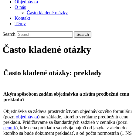
Objednávka
O nás
Často kladené otázky
Kontakt
Témy
Search
Často kladené otázky
Často kladené otázky: preklady
Akým spôsobom zadám objednávku a zistím predbežnú cenu
prekladu?
Objednávka sa zádava prostredníctvom objednávkového formuláru
(pozri
objednávka
) na základe, ktorého vyrátame predbežnú cenu
prekladu. Pridržiavame sa štandardných sadzieb v cenníku (pozri
cenník
), kde cena prekladu sa odvíja najmä od jazyka z alebo do
ktorého sa bude dokument prekladať, a od počtu normostrán (1 NS