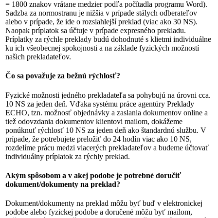
= 1800 znakov vrátane medzier podľa počítadla programu Word).
Sadzba za normostranu je nižšia v prípade stálych odberateľov
alebo v prípade, že ide o rozsiahlejší preklad (viac ako 30 NS).
Naopak príplatok sa účtuje v prípade expresného prekladu.
Príplatky za rýchle preklady budú dohodnuté s klietmi individuálne
ku ich všeobecnej spokojnosti a na základe fyzických možností
našich prekladateľov.
Čo sa považuje za bežnú rýchlosť?
Fyzické možnosti jedného prekladateľa sa pohybujú na úrovni cca.
10 NS za jeden deň. Vďaka systému práce agentúry Preklady
ECHO, tzn. možnosť objednávky a zaslania dokumentov online a
tiež odovzdania dokumentov klientovi mailom, dokážeme
ponúknuť rýchlosť 10 NS za jeden deň ako štandardnú službu. V
prípade, že potrebujete preložiť do 24 hodín viac ako 10 NS,
rozdelíme prácu medzi viacerých prekladateľov a budeme účtovať
individuálny príplatok za rýchly preklad.
Akým spôsobom a v akej podobe je potrebné doručiť
dokument/dokumenty na preklad?
Dokument/dokumenty na preklad môžu byť buď v elektronickej
podobe alebo fyzickej podobe a doručené môžu byť mailom,