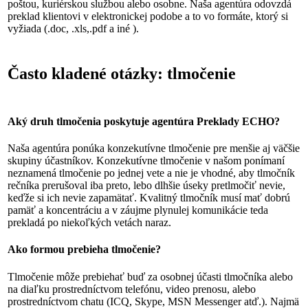
poštou, kuriérskou službou alebo osobne. Naša agentúra odovzdá
preklad klientovi v elektronickej podobe a to vo formáte, ktorý si
vyžiada (.doc, .xls,.pdf a iné ).
Často kladené otázky: tlmočenie
Aký druh tlmočenia poskytuje agentúra Preklady ECHO?
Naša agentúra ponúka konzekutívne tlmočenie pre menšie aj väčšie
skupiny účastníkov. Konzekutívne tlmočenie v našom ponímaní
neznamená tlmočenie po jednej vete a nie je vhodné, aby tlmočník
rečníka prerušoval iba preto, lebo dlhšie úseky pretlmočiť nevie,
keďže si ich nevie zapamätať. Kvalitný tlmočník musí mať dobrú
pamäť a koncentráciu a v záujme plynulej komunikácie teda
prekladá po niekoľkých vetách naraz.
Ako formou prebieha tlmočenie?
Tlmočenie môže prebiehať buď za osobnej účasti tlmočníka alebo
na diaľku prostredníctvom telefónu, video prenosu, alebo
prostredníctvom chatu (ICQ, Skype, MSN Messenger atď.). Najmä