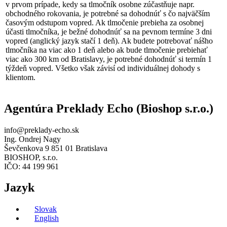
v prvom prípade, kedy sa tlmočník osobne zúčastňuje napr.
obchodného rokovania, je potrebné sa dohodnúť s čo najväčším
časovým odstupom vopred. Ak tlmočenie prebieha za osobnej
účasti tlmočníka, je bežné dohodnúť sa na pevnom termíne 3 dni
vopred (anglický jazyk stačí 1 deň). Ak budete potrebovať nášho
tlmočníka na viac ako 1 deň alebo ak bude tlmočenie prebiehať
viac ako 300 km od Bratislavy, je potrebné dohodnúť si termín 1
týždeň vopred. Všetko však závisí od individuálnej dohody s
klientom.
Agentúra Preklady Echo (Bioshop s.r.o.)
info@preklady-echo.sk
Ing. Ondrej Nagy
Ševčenkova 9 851 01 Bratislava
BIOSHOP, s.r.o.
IČO: 44 199 961
Jazyk
Slovak
English