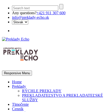
Any questions?
+421 911 307 600
info@preklady-echo.sk
Responsive Menu
Home
Preklady
RÝCHLE PREKLADY
PREKLADATEĽSTVO A PREKLADATEĽSKÉ
SLUŽBY
Tlmočenie
Cenník